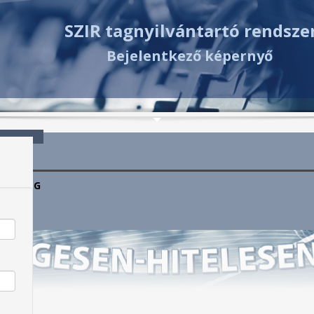
SZIR tagnyilvántartó rendsze
Bejelentkező képernyő
ÖVETSÉG