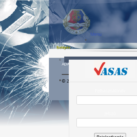
Menu
Belépés
ADATVÉDELEM
© 2022
VASAS SZAKSZERVEZETI SZ
Felhasználónév
Jelszó